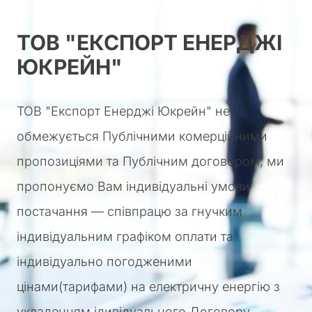
ТОВ "ЕКСПОРТ ЕНЕРДЖІ
ЮКРЕЙН"
ТОВ "Експорт Енерджі Юкрейн" не
обмежується Публічними комерційними
пропозиціями та Публічним договором, ми
пропонуємо Вам індивідуальні умови
постачання — співпрацю за гнучким
індивідуальним графіком оплати та
індивідуально погодженими
цінами(тарифами) на електричну енергію з
укладенням ідивідуального Договору.